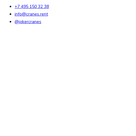
+7 495 150 32 38
info@cranes.rent
@jokercranes