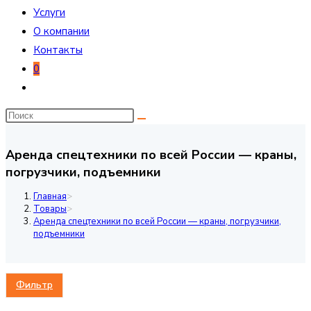
Услуги
О компании
Контакты
0
Переключить
поиск
по
веб-
Аренда спецтехники по всей России — краны,
сайту
погрузчики, подъемники
Главная
>
Товары
>
Аренда спецтехники по всей России — краны, погрузчики,
подъемники
Фильтр