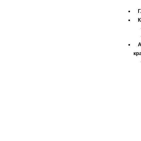
Г
К
кр